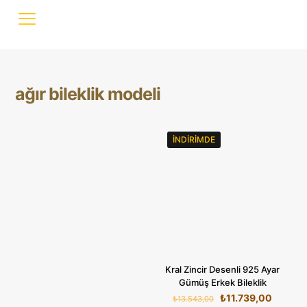
ağır bileklik modeli
İNDIRIMDE
Kral Zincir Desenli 925 Ayar
Gümüş Erkek Bileklik
Orijinal
Şu
₺
11.739,00
₺
13.543,00