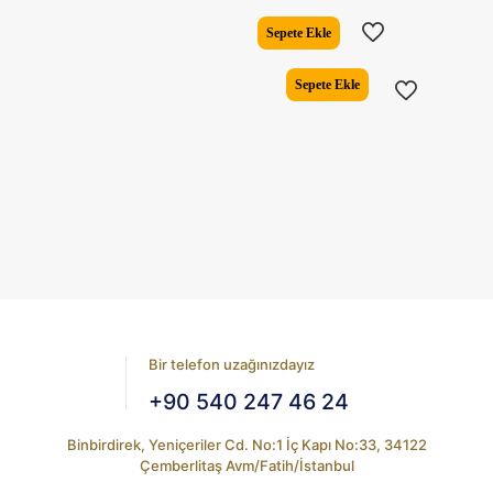
fiyat:
andaki
₺13.543,00.
fiyat:
Sepete Ekle
₺11.739
Sepete Ekle
Bir telefon uzağınızdayız
+90 540 247 46 24
Binbirdirek, Yeniçeriler Cd. No:1 İç Kapı No:33, 34122
Çemberlitaş Avm/Fatih/İstanbul